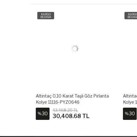
KARGO
KARG
BEDAVA
BEDAV
ta-Safir Kolye
Altıntaç 0,10 Karat Taşlı Göz Pırlanta
Altınta
Kolye 11116-PYZ0646
Kolye
43,468.20 TL
30
30
%
%
L
30,408.68 TL