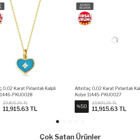
O
KARGO
A
BEDAVA
ç 0,02 Karat Pırlantalı Kalpli
Altıntaç 0,02 Karat Pırlantalı Kal
 11446-PKU0028
Kolye 11445-PKU0027
23,831.25 TL
23,831.25 TL
50
%
11,915.63 TL
11,915.63 TL
Çok Satan Ürünler