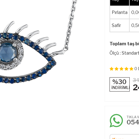
Pırlanta
0,0
Safir
0,5
Toplam taş b
Ölçü : Standart
0
34
%30
2
İNDİRİMLİ
TIKLA 
05