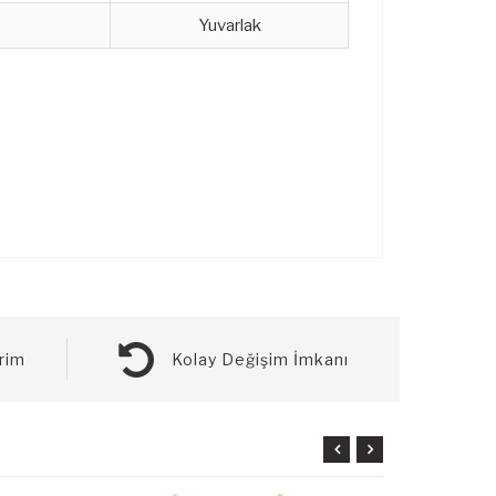
Yuvarlak
rim
Kolay Değişim İmkanı