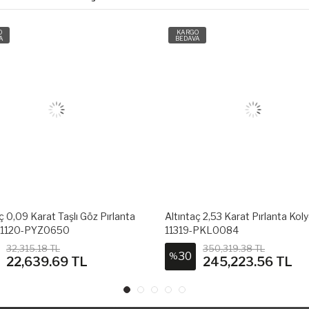
O
KARGO
A
BEDAVA
ç 0,09 Karat Taşlı Göz Pırlanta
Altıntaç 2,53 Karat Pırlanta Kol
 11120-PYZ0650
11319-PKL0084
32,315.18 TL
350,319.38 TL
30
%
22,639.69 TL
245,223.56 TL