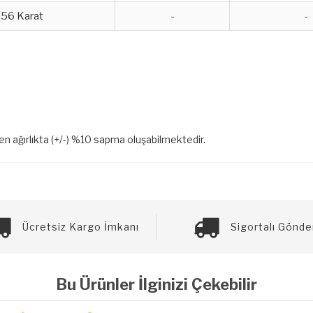
,56 Karat
-
-
len ağırlıkta (+/-) %10 sapma oluşabilmektedir.
Ücretsiz Kargo İmkanı
Sigortalı Gönde
Bu Ürünler İlginizi Çekebilir