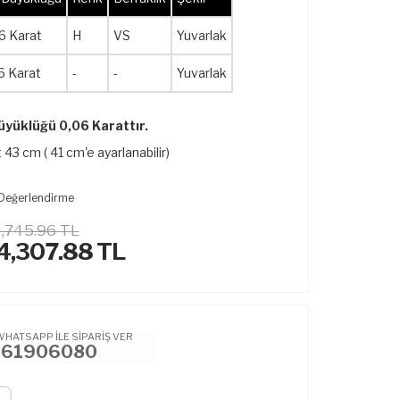
6 Karat
H
VS
Yuvarlak
6 Karat
-
-
Yuvarlak
üyüklüğü 0,06 Karattır.
 43 cm ( 41 cm'e ayarlanabilir)
Değerlendirme
,745.96 TL
4,307.88
TL
WHATSAPP İLE SİPARİŞ VER
461906080