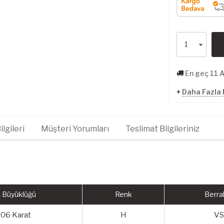
En geç 11 
+
Daha Fazla 
lgileri
Müşteri Yorumları
Teslimat Bilgileriniz
 Büyüklüğü
Renk
Berrak
,06 Karat
H
VS