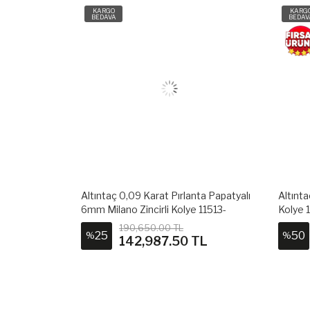
KARGO
KARG
BEDAVA
BEDAV
talı 3 Damla
Altıntaç 0,09 Karat Pırlanta Papatyalı
Altınta
Zincirli Kolye
6mm Milano Zincirli Kolye 11513-
Kolye
PKL0722
190,650.00 TL
25
50
%
%
TL
142,987.50 TL