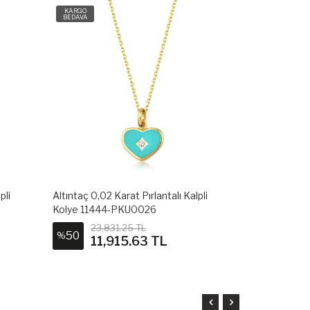
KARGO
KARGO
BEDAVA
BEDAVA
pli
Altıntaç 0,02 Karat Pırlantalı Kalpli
Altıntaç 0,02 
Kolye 11444-PKU0026
Kolye 11443
23,831.25 TL
23,8
50
50
%
%
11,915.63 TL
11,