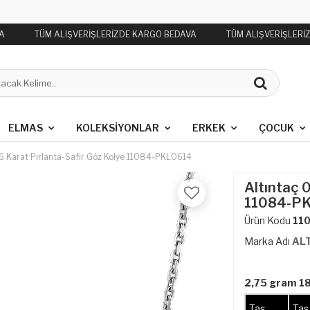
A
TÜM ALIŞVERİŞLERİZDE KARGO BEDAVA
TÜM ALIŞVERİŞLERİ
ELMAS
KOLEKSIYONLAR
ERKEK
ÇOCUK
06 Karat Pırlanta-Safir Göz Kolye 11084-PKL0614
Altıntaç 
11084-P
Ürün Kodu
11
Marka Adı
AL
2,75 gram 18
Taş
Taş