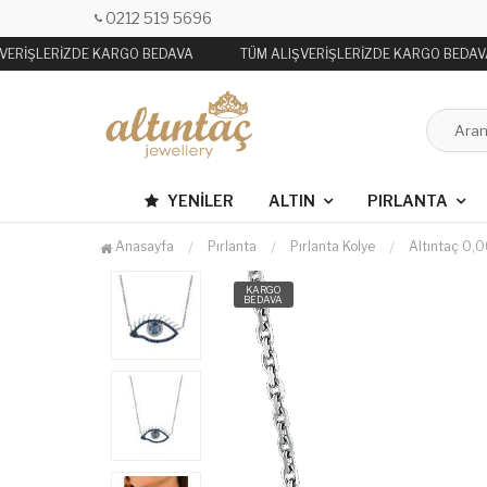
0212 519 5696
VERİŞLERİZDE KARGO BEDAVA
TÜM ALIŞVERİŞLERİZDE KARGO BEDAV
YENILER
ALTIN
PIRLANTA
Anasayfa
Pırlanta
Pırlanta Kolye
Altıntaç 0,
KARGO
BEDAVA