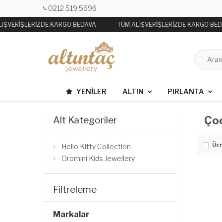
0212 519 5696
LIŞVERİŞLERİZDE KARGO BEDAVA
TÜM ALIŞVERİŞLERİZDE KARGO BE
YENILER
ALTIN
PIRLANTA
Ço
Alt Kategoriler
Ücr
Hello Kitty Collection
Oromini Kids Jewellery
Filtreleme
Markalar