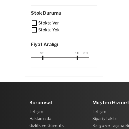
Stok Durumu
Stokta Var
Stokta Yok
Fiyat Aralığı
0
TL
0
TL
0
TL
Kurumsal
Müşteri Hizmet
İletişim
İletişim
Hakkımızda
Sipariş Takibi
Gizlilik ve Güvenlik
Kargo ve Taşıma Bil