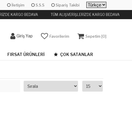
İletişim
S.S.S
Sipariş Takibi
RİZDE KARGO BEDAVA
TÜM ALIŞVERİŞLERİZDE KARGO BEDAVA
Giriş Yap
Favorilerim
Sepetim [
0
]
FIRSAT ÜRÜNLERI
ÇOK SATANLAR