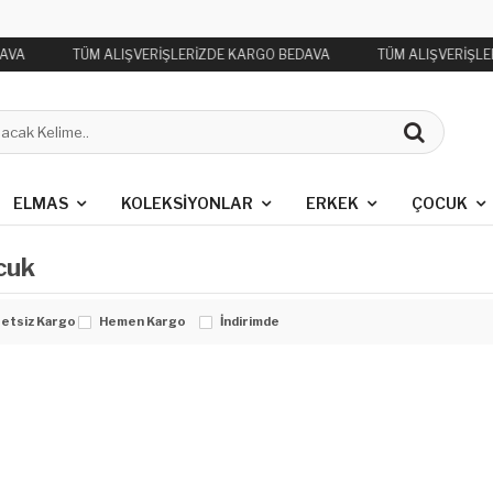
DAVA
TÜM ALIŞVERİŞLERİZDE KARGO BEDAVA
TÜM ALIŞVERİŞLE
ELMAS
KOLEKSIYONLAR
ERKEK
ÇOCUK
cuk
etsiz Kargo
Hemen Kargo
İndirimde