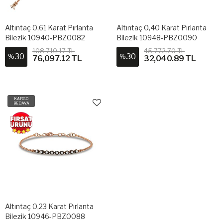
Altıntaç 0,61 Karat Pırlanta
Altıntaç 0,40 Karat Pırlanta
Bilezik 10940-PBZ0082
Bilezik 10948-PBZ0090
108,710.17 TL
45,772.70 TL
30
30
%
%
76,097.12 TL
32,040.89 TL
KARGO
BEDAVA
Altıntaç 0,23 Karat Pırlanta
Bilezik 10946-PBZ0088