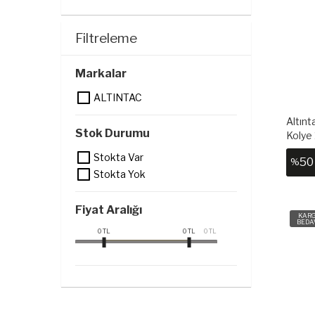
Filtreleme
Markalar
ALTINTAC
Altınt
Stok Durumu
Kolye
Stokta Var
50
%
Stokta Yok
Fiyat Aralığı
KAR
BEDA
0
TL
0
TL
0
TL