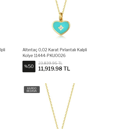
lpli
Altıntaç 0,02 Karat Pırlantalı Kalpli
Kolye 11444-PKU0026
23,839.95 TL
50
%
11,919.98 TL
KARGO
BEDAVA