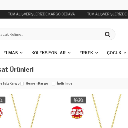
TÜM ALIŞVERİŞLERİZDE KARGO BEDAVA
TÜM ALIŞVERİŞLERİZDE
ELMAS
KOLEKSIYONLAR
ERKEK
ÇOCUK
sat Ürünleri
etsiz Kargo
Hemen Kargo
İndirimde
GO
KARGO
VA
BEDAVA