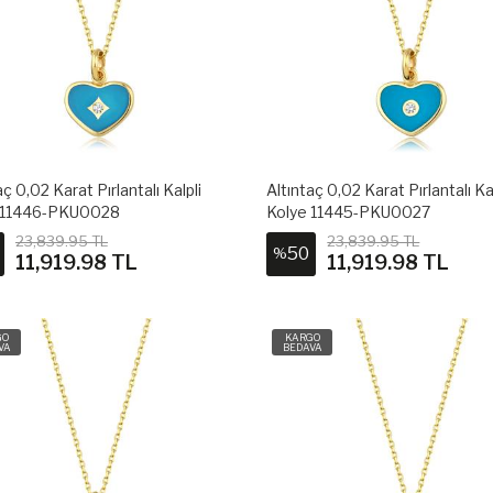
aç 0,02 Karat Pırlantalı Kalpli
Altıntaç 0,02 Karat Pırlantalı Ka
 11446-PKU0028
Kolye 11445-PKU0027
23,839.95 TL
23,839.95 TL
50
%
11,919.98 TL
11,919.98 TL
GO
KARGO
VA
BEDAVA