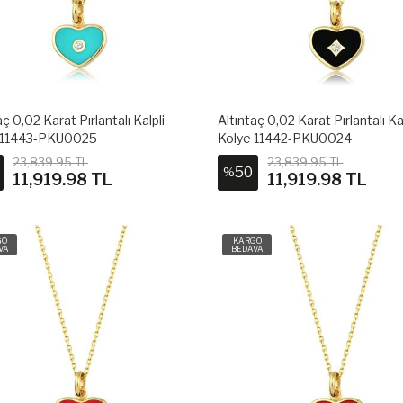
aç 0,02 Karat Pırlantalı Kalpli
Altıntaç 0,02 Karat Pırlantalı Ka
 11443-PKU0025
Kolye 11442-PKU0024
23,839.95 TL
23,839.95 TL
50
%
11,919.98 TL
11,919.98 TL
GO
KARGO
VA
BEDAVA