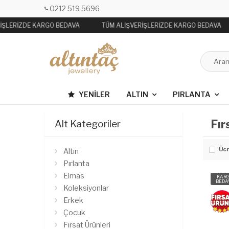
0212 519 5696
İŞLERİZDE KARGO BEDAVA
TÜM ALIŞVERİŞLERİZDE KARGO BEDAVA
YENILER
ALTIN
PIRLANTA
Fır
Alt Kategoriler
Ücr
Altın
Pırlanta
Elmas
KAR
BEDA
Koleksiyonlar
Erkek
Çocuk
Fırsat Ürünleri