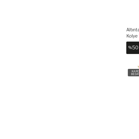
Altınt
Kolye
50
%
KAR
BEDA