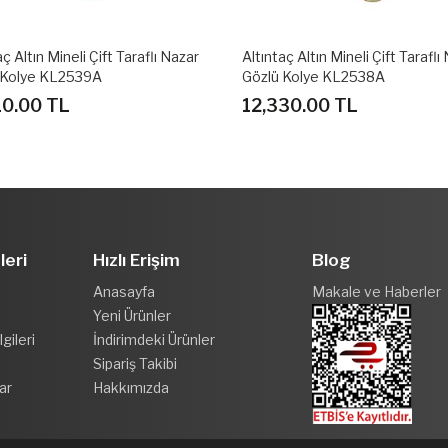
aç Altın Mineli Çift Taraflı Nazar
Altıntaç Altın Mineli Çift Taraflı
 Kolye KL2539A
Gözlü Kolye KL2538A
10.00 TL
12,330.00 TL
leri
Hızlı Erişim
Blog
Anasayfa
Makale ve Haberler
Yeni Ürünler
gileri
İndirimdeki Ürünler
Sipariş Takibi
ar
Hakkımızda