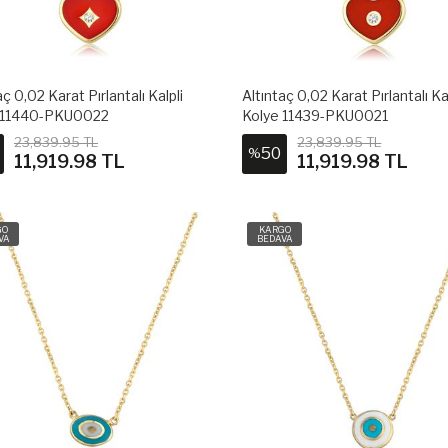
aç 0,02 Karat Pırlantalı Kalpli
Altıntaç 0,02 Karat Pırlantalı Ka
 11440-PKU0022
Kolye 11439-PKU0021
23,839.95 TL
23,839.95 TL
50
%
11,919.98 TL
11,919.98 TL
GO
KARGO
VA
BEDAVA