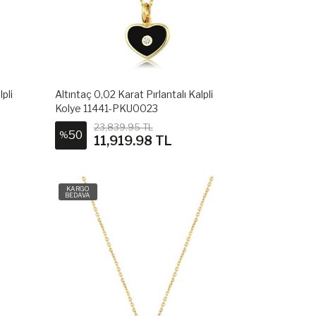
lpli
Altıntaç 0,02 Karat Pırlantalı Kalpli
Kolye 11441-PKU0023
23,839.95 TL
50
%
11,919.98 TL
KARGO
BEDAVA