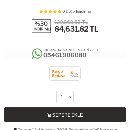
0
Değerlendirme
120,868.55 TL
%30
84,631.82
TL
İNDİRİMLİ
TIKLA WHATSAPP İLE SİPARİŞ VER
05461906080
SEPETE EKLE
En geç 13 Ağustos, 2026 Perşembe günü kargoda.