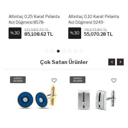
Altıntaç 0,25 Karat Pırlanta
Altıntaç 0,10 Karat Pırlanta
Kol Düğmesi 8578-
Kol Düğmesi 9249-
PDM0007
PDM0001
121,583.75 TL
78,671.84 TL
30
30
%
%
85,108.62 TL
55,070.28 TL
Çok Satan Ürünler
KARGO
KARGO
BEDAVA
BEDAVA