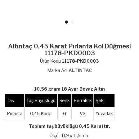
Altıntaç 0,45 Karat Pırlanta Kol Düğmesi
11178-PKD0003
Ürün Kodu
11178-PKD0003
Marka Adı
ALTINTAC
10,56 gram 18 Ayar Beyaz Altın
Taş
Taş Büyüklüğü
Renk
Berraklık
Şekil
Pırlanta
0,45 Karat
G
VS
Yuvarlak
Toplam taş büyüklüğü 0,45 Karattır.
Ölçü : 11,9 x 11,9 mm