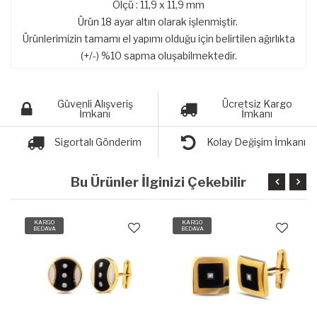
Ölçü : 11,9 x 11,9 mm
Ürün 18 ayar altın olarak işlenmiştir.
Ürünlerimizin tamamı el yapımı olduğu için belirtilen ağırlıkta
(+/-) %10 sapma oluşabilmektedir.
Güvenli Alışveriş
Ücretsiz Kargo
İmkanı
İmkanı
Sigortalı Gönderim
Kolay Değişim İmkanı
Bu Ürünler İlginizi Çekebilir
KARGO
KARGO
BEDAVA
BEDAVA