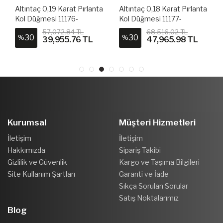
Altıntaç 0,19 Karat Pırlanta
Altıntaç 0,18 Karat Pırlanta
Kol Düğmesi 11176-
Kol Düğmesi 11177-
PKD0001
PKD0002
57,072.84 TL
68,516.02 TL
30
30
%
%
39,955.76 TL
47,965.98 TL
Kurumsal
Müşteri Hizmetleri
İletişim
İletişim
Hakkımızda
Sipariş Takibi
Gizlilik ve Güvenlik
Kargo ve Taşıma Bilgileri
Site Kullanım Şartları
Garanti ve İade
Sıkça Sorulan Sorular
Satış Noktalarımız
Blog