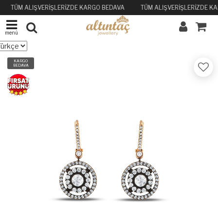
TÜM ALIŞVERİŞLERİZDE KARGO BEDAVA
TÜM ALIŞVERİŞLERİZDE K
menü
KARGO
BEDAVA