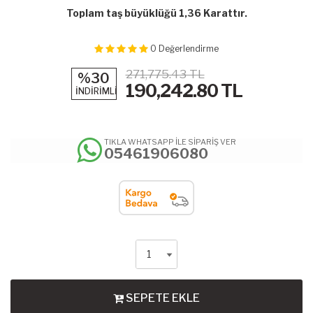
Toplam taş büyüklüğü 1,36 Karattır.
0
Değerlendirme
271,775.43 TL
%30
190,242.80
TL
İNDİRİMLİ
TIKLA WHATSAPP İLE SİPARİŞ VER
05461906080
SEPETE EKLE