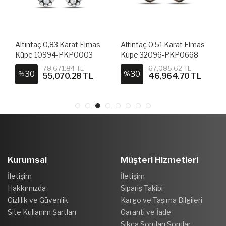
Altıntaç 0,83 Karat Elmas
Altıntaç 0,51 Karat Elmas
Küpe 10994-PKP0003
Küpe 32096-PKP0668
78,671.84 TL
67,085.62 TL
30
30
%
%
55,070.28 TL
46,964.70 TL
Kurumsal
Müşteri Hizmetleri
İletişim
İletişim
Hakkımızda
Sipariş Takibi
Gizlilik ve Güvenlik
Kargo ve Taşıma Bilgileri
Site Kullanım Şartları
Garanti ve İade
Sıkça Sorulan Sorular