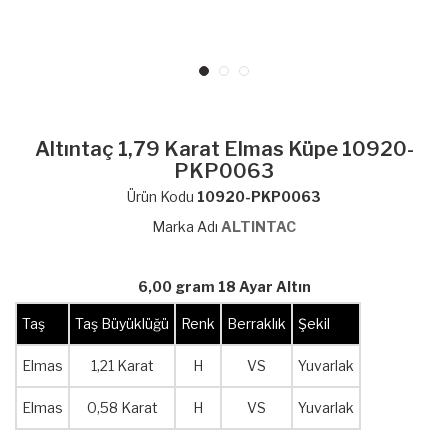
Altıntaç 1,79 Karat Elmas Küpe 10920-
PKP0063
Ürün Kodu
10920-PKP0063
Marka Adı
ALTINTAC
6,00 gram 18 Ayar Altın
Taş
Taş Büyüklüğü
Renk
Berraklık
Şekil
Elmas
1,21 Karat
H
VS
Yuvarlak
Elmas
0,58 Karat
H
VS
Yuvarlak