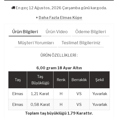
En geç 12 Ağustos, 2026 Çarşamba günü kargoda.
+
Daha Fazla Elmas Küpe
Ürün Bilgileri
Ürün Video
Ödeme Bilgileri
Müşteri Yorumları
Teslimat Bilgileriniz
ÜRÜN ÖZELLİKLERİ :
6,00 gram 18 Ayar Altın
Taş
Taş
Renk
Berraklık
Şekil
Büyüklüğü
Elmas
1,21 Karat
H
VS
Yuvarlak
Elmas
0,58 Karat
H
VS
Yuvarlak
Toplam taş büyüklüğü 1,79 Karattır.