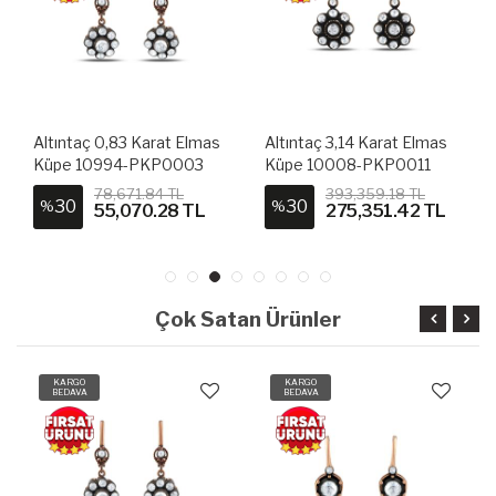
Altıntaç 0,83 Karat Elmas
Altıntaç 3,14 Karat Elmas
Küpe 10994-PKP0003
Küpe 10008-PKP0011
78,671.84 TL
393,359.18 TL
30
30
%
%
55,070.28 TL
275,351.42 TL
Çok Satan Ürünler
KARGO
KARGO
BEDAVA
BEDAVA