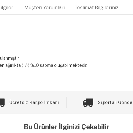
lgileri
Müşteri Yorumları
Teslimat Bilgileriniz
gulanmıştır.
len ağırlıkta (+/-) %10 sapma oluşabilmektedir.
Ücretsiz Kargo İmkanı
Sigortalı Gönde
Bu Ürünler İlginizi Çekebilir