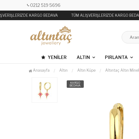
0212 519 5696
ŞVERİŞLERİZDE KARGO BEDAVA
TÜM ALIŞVERİŞLERİZDE KARGO BEDA
YENILER
ALTIN
PIRLANTA
Anasayfa
Altın
Altın Küpe
Altıntaç Altın Min
KARGO
BEDAVA