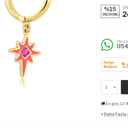
29
%15
2
İNDİRİMLİ
TIKLA 
05
En geç 12 
+
Daha Fazla 