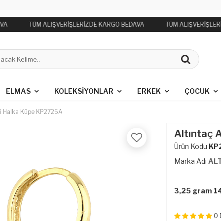
VA
TÜM ALIŞVERİŞLERİZDE KARGO BEDAVA
TÜM ALIŞVERİŞLER
ELMAS
KOLEKSIYONLAR
ERKEK
ÇOCUK
eli Halka Küpe KP2726A
Altıntaç 
Ürün Kodu
KP
Marka Adı
AL
3,25 gram 14
0