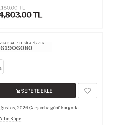
,180.00 TL
4,803.00
TL
WHATSAPP İLE SİPARİŞ VER
461906080
SEPETE EKLE
Ağustos, 2026 Çarşamba günü kargoda.
Altın Küpe