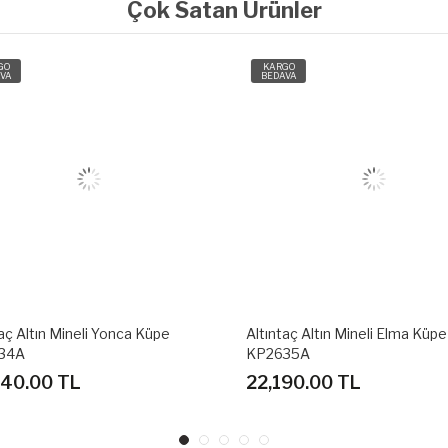
Çok Satan Ürünler
O
KARGO
A
BEDAVA
ç Altın Mineli Yonca Küpe
Altıntaç Altın Mineli Elma Küpe
4A
KP2635A
40.00 TL
22,190.00 TL