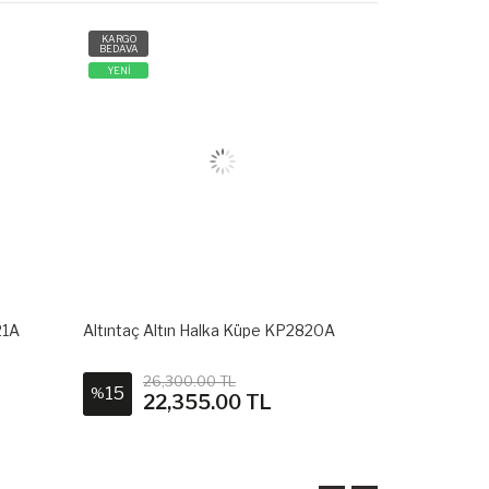
KARGO
KARGO
BEDAVA
BEDAVA
YENİ
YENİ
21A
Altıntaç Altın Halka Küpe KP2820A
Altıntaç Alt
26,300.00 TL
30,4
15
15
%
%
22,355.00 TL
25,