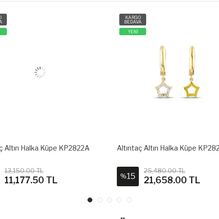
O
KARGO
A
BEDAVA
YENİ
aç Altın Halka Küpe KP2822A
Altıntaç Altın Halka Küpe KP28
13,150.00 TL
25,480.00 TL
15
%
11,177.50 TL
21,658.00 TL