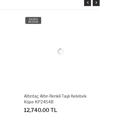
KARGO
KARGO
BEDAVA
BEDAVA
Altıntaç Altın Renkli Taşlı Kelebek
Altıntaç Alt
Küpe KP2454B
12,740.00 TL
9,450.00