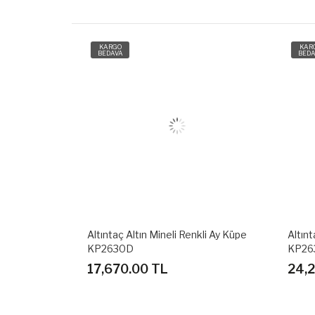
KARGO
KARG
BEDAVA
BEDAV
az Kalp Küpe
Altıntaç Altın Mineli Renkli Ay Küpe
Altınta
KP2630D
KP263
17,670.00 TL
24,2