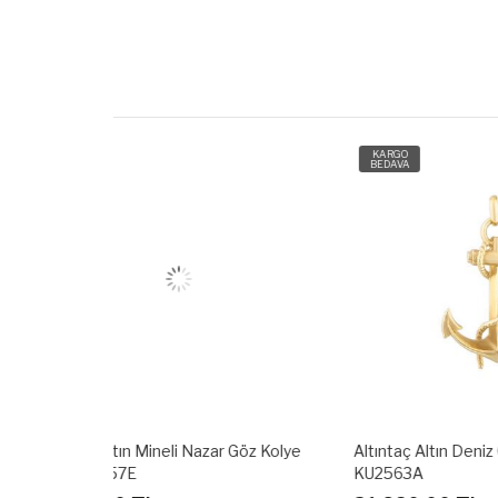
KARGO
KARG
BEDAVA
BEDAV
r Göz Kolye
Altıntaç Altın Deniz Çapası Kolye Ucu
Altınta
KU2563A
KU25