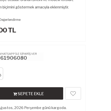
m biçimini göstermek amacıyla eklenmiştir.
Değerlendirme
.00
TL
WHATSAPP İLE SİPARİŞ VER
461906080
SEPETE EKLE
Ağustos, 2026 Perşembe günü kargoda.