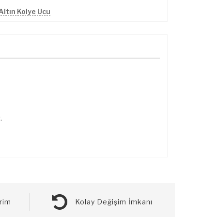
Altın Kolye Ucu
.
rim
Kolay Değişim İmkanı