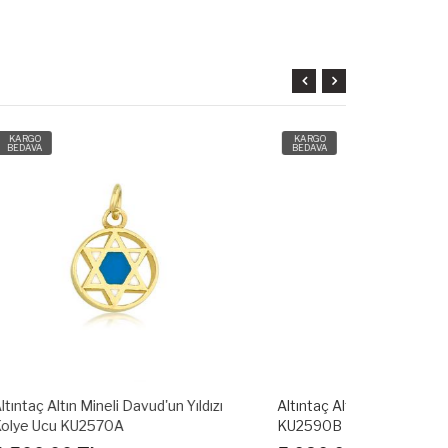
KARGO
KARGO
BEDAVA
BEDAVA
dızı
Altıntaç Altın Mineli Balerin Kolye Ucu
Altıntaç Altı
KU2590B
KU2538A