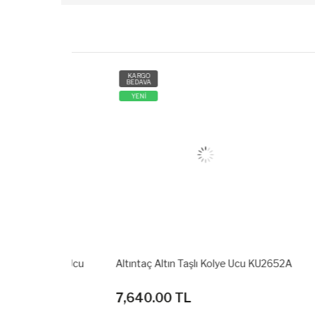
KARGO
KARG
BEDAVA
BEDAV
YENİ
YENİ
ya Kolye Ucu
Altıntaç Altın Taşlı Kolye Ucu KU2652A
Altınta
7,640.00 TL
6,79