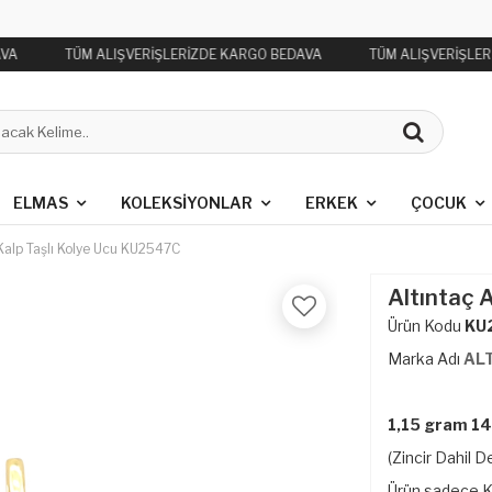
VA
TÜM ALIŞVERİŞLERİZDE KARGO BEDAVA
TÜM ALIŞVERİŞLER
ELMAS
KOLEKSIYONLAR
ERKEK
ÇOCUK
 Kalp Taşlı Kolye Ucu KU2547C
Altıntaç 
Ürün Kodu
KU
Marka Adı
AL
1,15 gram 14 
(Zincir Dahil De
Ürün sadece Kol