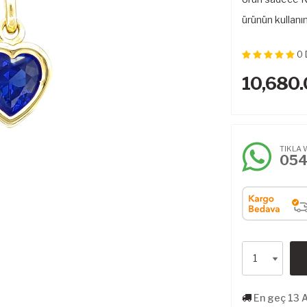
ürünün kullanı
0
10,680
TIKLA 
05
En geç 13 