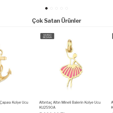
Çok Satan Ürünler
O
KARGO
A
BEDAVA
ç Altın Mineli Balerin Kolye Ucu
Altıntaç Altın Mineli Davud'un Yıl
90A
Kolye Ucu KU2570A