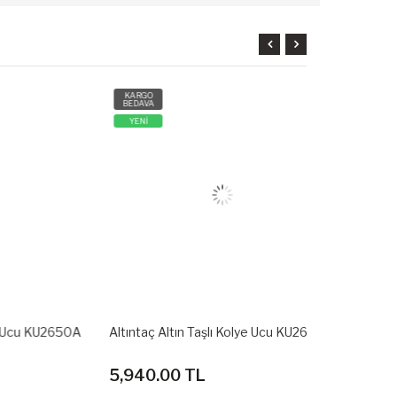
KARGO
KARGO
BEDAVA
BEDAVA
YENİ
YENİ
KU2650A
Altıntaç Altın Taşlı Kolye Ucu KU2649A
Altıntaç Altı
5,940.00 TL
4,500.00