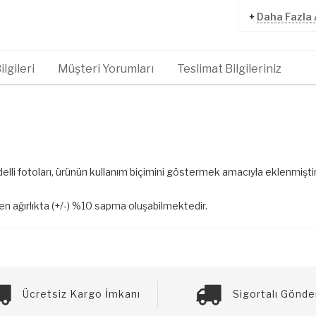
+
Daha Fazla 
lgileri
Müşteri Yorumları
Teslimat Bilgileriniz
elli fotoları, ürünün kullanım biçimini göstermek amacıyla eklenmiştir
len ağırlıkta (+/-) %10 sapma oluşabilmektedir.
Ücretsiz Kargo İmkanı
Sigortalı Gönde