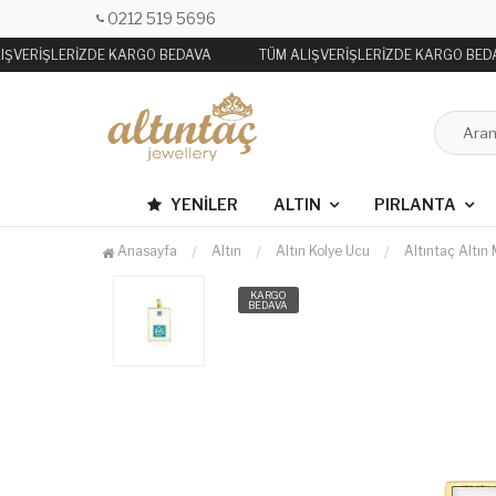
0212 519 5696
IŞVERİŞLERİZDE KARGO BEDAVA
TÜM ALIŞVERİŞLERİZDE KARGO BED
YENILER
ALTIN
PIRLANTA
Anasayfa
Altın
Altın Kolye Ucu
Altıntaç Altın
KARGO
BEDAVA