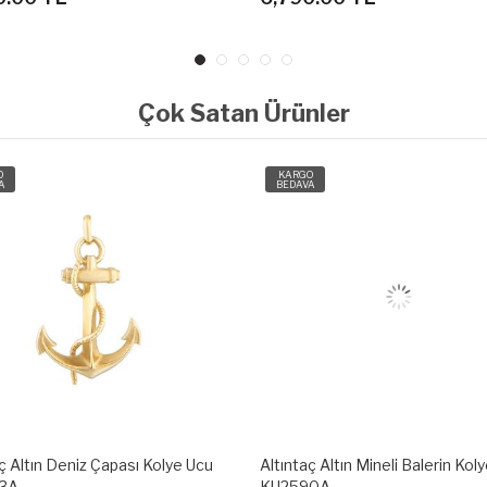
Çok Satan Ürünler
O
KARGO
A
BEDAVA
ç Altın Mineli Balerin Kolye Ucu
Altıntaç Altın Mineli Davud'un Yıl
90A
Kolye Ucu KU2570A