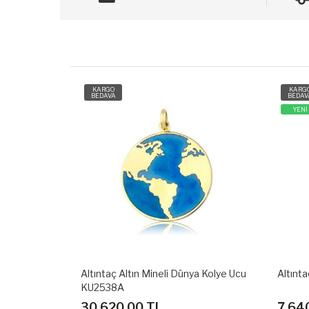
KARGO
KARG
BEDAVA
BEDAV
YENİ
YENİ
ya Kolye Ucu
Altıntaç Altın Taşlı Kolye Ucu KU2652A
Altınta
7,640.00 TL
6,79