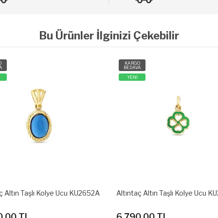
Bu Ürünler İlginizi Çekebilir
O
KARGO
A
BEDAVA
YENİ
ç Altın Taşlı Kolye Ucu KU2651A
Altıntaç Altın Taşlı Kolye Ucu 
0.00 TL
5,090.00 TL