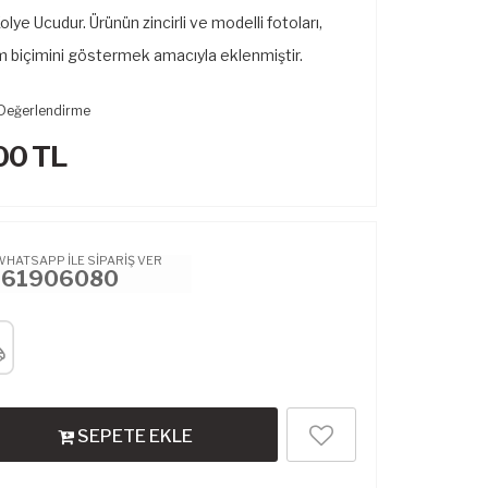
ye Ucudur. Ürünün zincirli ve modelli fotoları,
m biçimini göstermek amacıyla eklenmiştir.
Değerlendirme
00
TL
WHATSAPP İLE SİPARİŞ VER
461906080
SEPETE EKLE