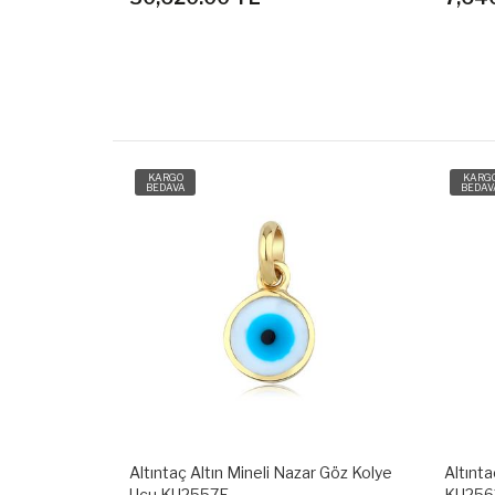
KARGO
KARG
BEDAVA
BEDAV
r Göz Kolye
Altıntaç Altın Deniz Çapası Kolye Ucu
Altınta
KU2563A
KU25