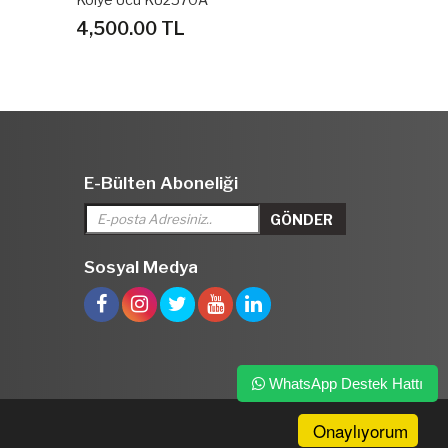
5,090.00 TL
30,620.0
E-Bülten Aboneliği
Sosyal Medya
WhatsApp Destek Hattı
Onaylıyorum