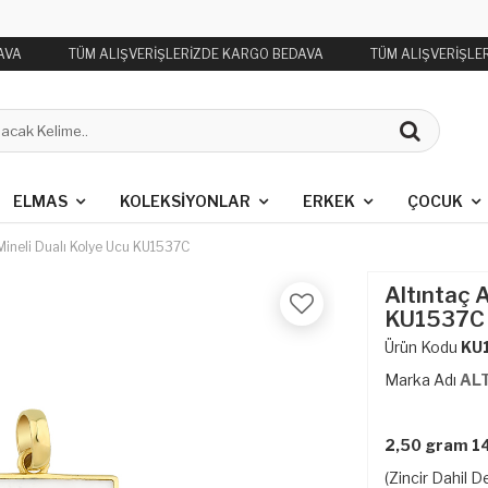
AVA
TÜM ALIŞVERİŞLERİZDE KARGO BEDAVA
TÜM ALIŞVERİŞLE
ELMAS
KOLEKSIYONLAR
ERKEK
ÇOCUK
 Mineli Dualı Kolye Ucu KU1537C
Altıntaç A
KU1537C
Ürün Kodu
KU
Marka Adı
AL
2,50 gram 14
(Zincir Dahil De