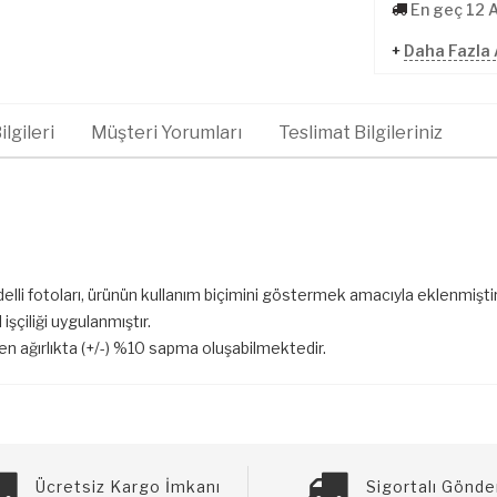
En geç 12 
+
Daha Fazla 
lgileri
Müşteri Yorumları
Teslimat Bilgileriniz
elli fotoları, ürünün kullanım biçimini göstermek amacıyla eklenmiştir
işçiliği uygulanmıştır.
len ağırlıkta (+/-) %10 sapma oluşabilmektedir.
Ücretsiz Kargo İmkanı
Sigortalı Gönde