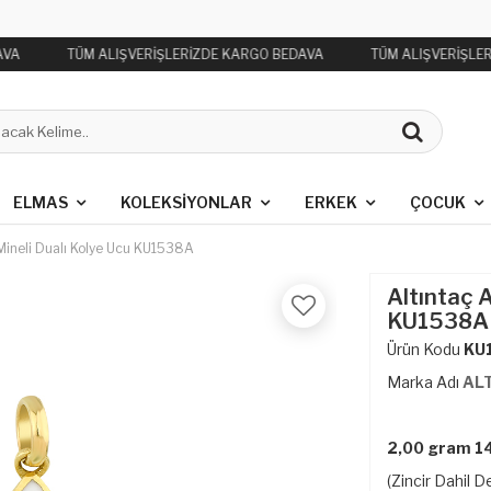
VA
TÜM ALIŞVERİŞLERİZDE KARGO BEDAVA
TÜM ALIŞVERİŞLER
ELMAS
KOLEKSIYONLAR
ERKEK
ÇOCUK
 Mineli Dualı Kolye Ucu KU1538A
Altıntaç A
KU1538A
Ürün Kodu
KU
Marka Adı
AL
2,00 gram 14
(Zincir Dahil De