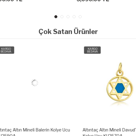
Çok Satan Ürünler
O
KARGO
A
BEDAVA
ç Altın Mineli Balerin Kolye Ucu
Altıntaç Altın Mineli Davud'un Yıl
90A
Kolye Ucu KU2570A