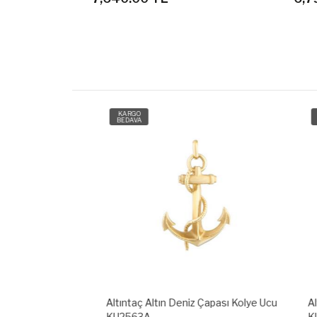
KARGO
KARG
BEDAVA
BEDAV
r Göz Kolye
Altıntaç Altın Deniz Çapası Kolye Ucu
Altınta
KU2563A
KU25