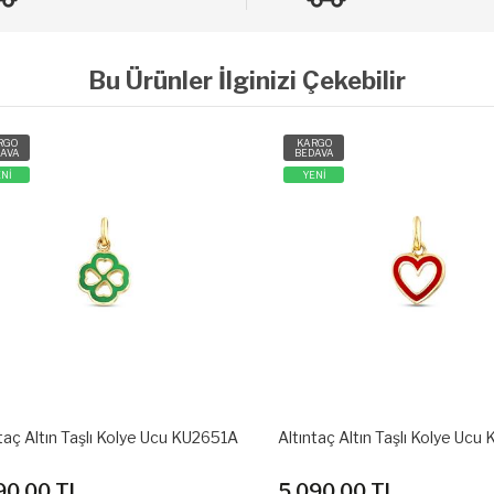
Bu Ürünler İlginizi Çekebilir
O
KARGO
A
BEDAVA
YENİ
ç Altın Taşlı Kolye Ucu KU2651A
Altıntaç Altın Taşlı Kolye Ucu 
0.00 TL
5,090.00 TL