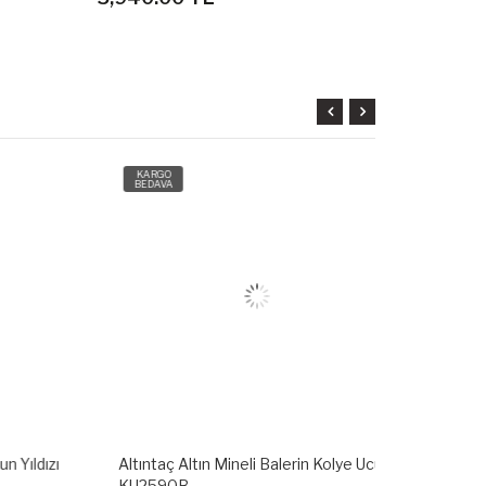
KARGO
KARGO
BEDAVA
BEDAVA
dızı
Altıntaç Altın Mineli Balerin Kolye Ucu
Altıntaç Altı
KU2590B
KU2538A