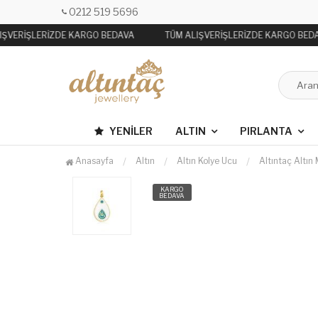
0212 519 5696
IŞVERİŞLERİZDE KARGO BEDAVA
TÜM ALIŞVERİŞLERİZDE KARGO BEDA
YENILER
ALTIN
PIRLANTA
Anasayfa
Altın
Altın Kolye Ucu
Altıntaç Altın
KARGO
BEDAVA