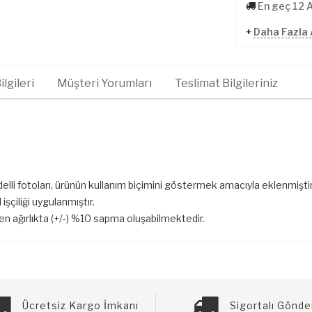
En geç 12 
+
Daha Fazla 
lgileri
Müşteri Yorumları
Teslimat Bilgileriniz
elli fotoları, ürünün kullanım biçimini göstermek amacıyla eklenmiştir
işçiliği uygulanmıştır.
len ağırlıkta (+/-) %10 sapma oluşabilmektedir.
Ücretsiz Kargo İmkanı
Sigortalı Gönde