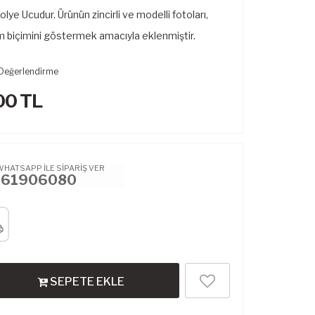
ye Ucudur. Ürünün zincirli ve modelli fotoları,
m biçimini göstermek amacıyla eklenmiştir.
Değerlendirme
00
TL
WHATSAPP İLE SİPARİŞ VER
461906080
SEPETE EKLE