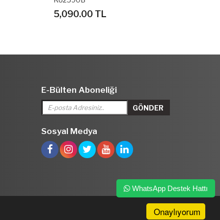
5,090.00 TL
30,620.0
E-Bülten Aboneliği
Sosyal Medya
WhatsApp Destek Hattı
Onaylıyorum