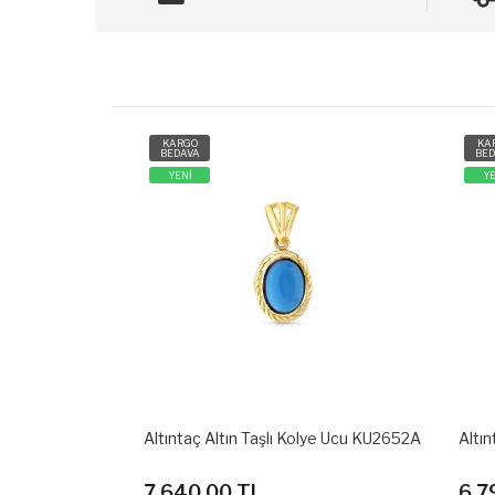
KARGO
KARG
BEDAVA
BEDAV
YENİ
YENİ
ya Kolye Ucu
Altıntaç Altın Taşlı Kolye Ucu KU2652A
Altınta
7,640.00 TL
6,79