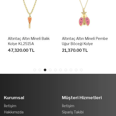
Altıntaç Altın Mineli Balık
Altıntaç Altın Mineli Pembe
Kolye KL2515A
Uğur Böceği Kolye
KL2536C
47,320.00 TL
21,370.00 TL
Kurumsal
Müşteri Hizmetleri
İletişim
İletişim
Hakkımızda
Sipariş Takibi