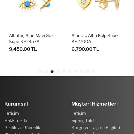
Altıntaç Altın Mavi Göz
Altıntaç Altın Kalp Küpe
Küpe KP2457A
KP2700A
9,450.00 TL
6,790.00 TL
Kurumsal
Müşteri Hizmetleri
İletişim
İletişim
Hakkımızda
Sipariş Takibi
Gizlilik ve Güvenlik
Kargo ve Taşıma Bilgileri