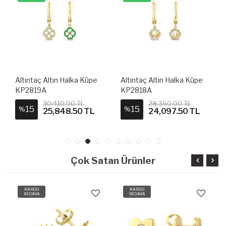
Altıntaç Altın Halka Küpe
Altıntaç Altın Halka Küpe
A
KP2819A
KP2818A
K
30,410.00 TL
28,350.00 TL
15
15
%
%
25,848.50 TL
24,097.50 TL
Çok Satan Ürünler
KARGO
KARGO
BEDAVA
BEDAVA