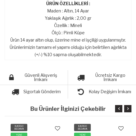
ÜRÜN ÖZELLİKLERİ :
Maden : Altın, 14 Ayar
Yaklaşık Ağırlık : 2,00 gr
Özellik : Mineli
Ölçü : Pimli Küpe
Ürün 14 ayar altın olup, üzerine mine el işçiliği uygulanmıştır.
Ürünlerimizin tamamı el yapımı olduğu için belirtilen ağırlıkta
(+/-) %10 sapma oluşabilmektedir.
Güvenli Alışveriş
Ücretsiz Kargo
İmkanı
İmkanı
Sigortalı Gönderim
Kolay Değişim İmkanı
Bu Ürünler İlginizi Çekebilir
KARGO
KARGO
BEDAVA
BEDAVA
YENİ
YENİ