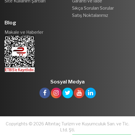
Site Kullanım Şartları
Garanti ve İade
Sıkça Sorulan Sorular
Satış Noktalarımız
Blog
Makale ve Haberler
Sosyal Medya
Copyrights © 2026 Altıntaç Turizm ve Kuyumculuk San. ve Tic.
Ltd. Şti.