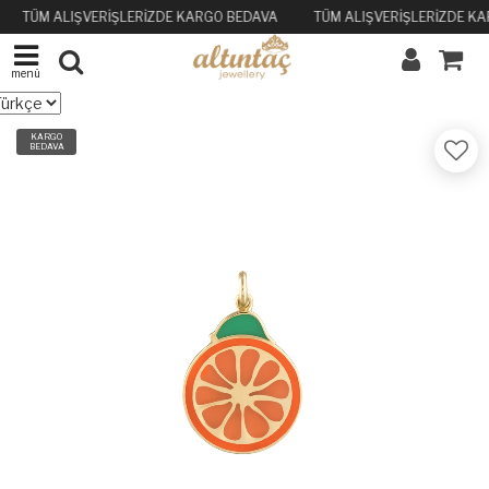
TÜM ALIŞVERİŞLERİZDE KARGO BEDAVA
TÜM ALIŞVERİŞLERİZDE K
menü
KARGO
BEDAVA