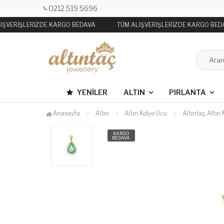
0212 519 5696
IŞVERİŞLERİZDE KARGO BEDAVA
TÜM ALIŞVERİŞLERİZDE KARGO BED
YENILER
ALTIN
PIRLANTA
Anasayfa
Altın
Altın Kolye Ucu
Altıntaç Altın
KARGO
BEDAVA