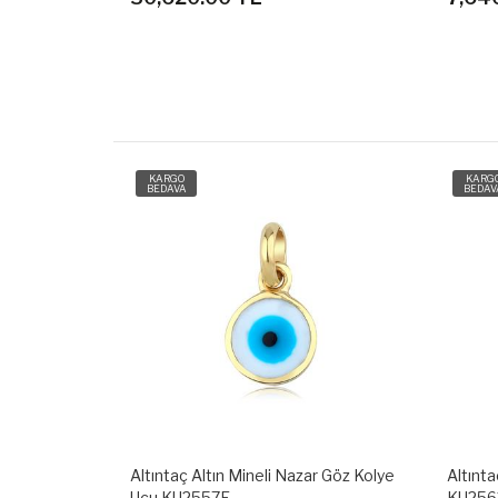
KARGO
KARG
BEDAVA
BEDAV
r Göz Kolye
Altıntaç Altın Deniz Çapası Kolye Ucu
Altınta
KU2563A
KU25