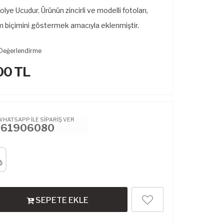
ye Ucudur. Ürünün zincirli ve modelli fotoları,
m biçimini göstermek amacıyla eklenmiştir.
Değerlendirme
00
TL
WHATSAPP İLE SİPARİŞ VER
461906080
SEPETE EKLE