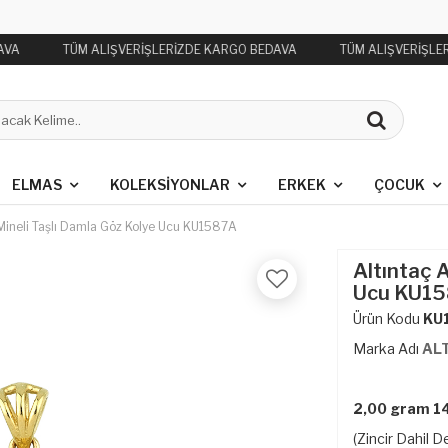
AVA
TÜM ALIŞVERİŞLERİZDE KARGO BEDAVA
TÜM ALIŞVERİŞLE
ELMAS
KOLEKSIYONLAR
ERKEK
ÇOCUK
 Mineli Taşlı Damla Göz Kolye Ucu KU1587A
Altıntaç A
Ucu KU1
Ürün Kodu
KU
Marka Adı
AL
2,00 gram 14
(Zincir Dahil De