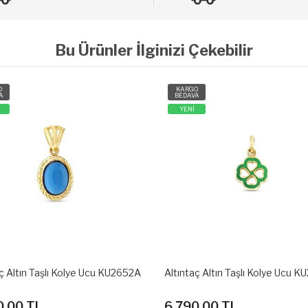
Bu Ürünler İlginizi Çekebilir
O
KARGO
A
BEDAVA
YENİ
ç Altın Taşlı Kolye Ucu KU2651A
Altıntaç Altın Taşlı Kolye Ucu 
0.00 TL
5,090.00 TL