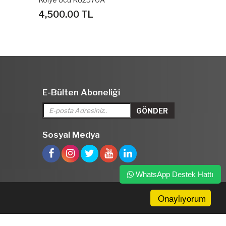
5,090.00 TL
30,620.0
E-Bülten Aboneliği
Sosyal Medya
WhatsApp Destek Hattı
Onaylıyorum