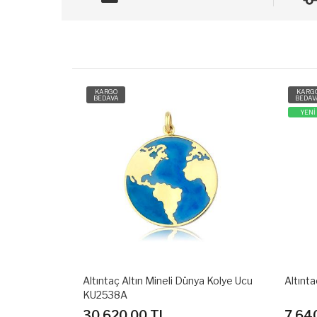
KARGO
KARG
BEDAVA
BEDAV
YENİ
YENİ
ya Kolye Ucu
Altıntaç Altın Taşlı Kolye Ucu KU2652A
Altınta
7,640.00 TL
6,79