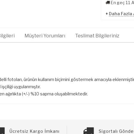
En geç 11 
+
Daha Fazla 
lgileri
Müşteri Yorumları
Teslimat Bilgileriniz
elli fotoları, ürünün kullanım biçimini göstermek amacıyla eklenmiştir
işçiliği uygulanmıştır.
len ağırlıkta (+/-) %10 sapma oluşabilmektedir.
Ücretsiz Kargo İmkanı
Sigortalı Gönde