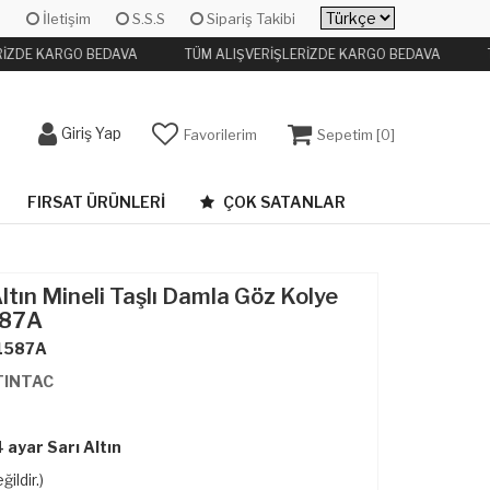
İletişim
S.S.S
Sipariş Takibi
RİZDE KARGO BEDAVA
TÜM ALIŞVERİŞLERİZDE KARGO BEDAVA
Giriş Yap
Favorilerim
Sepetim [
0
]
FIRSAT ÜRÜNLERI
ÇOK SATANLAR
ltın Mineli Taşlı Damla Göz Kolye
587A
1587A
TINTAC
 ayar Sarı Altın
ğildir.)