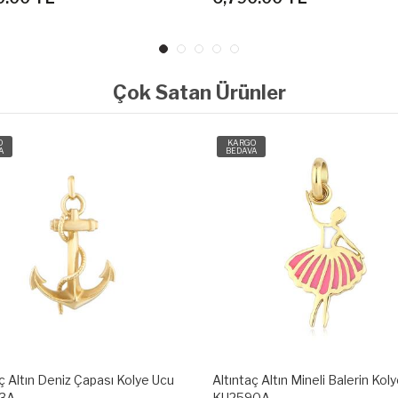
Çok Satan Ürünler
O
KARGO
A
BEDAVA
ç Altın Mineli Balerin Kolye Ucu
Altıntaç Altın Mineli Davud'un Yıl
90A
Kolye Ucu KU2570A