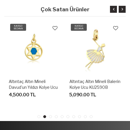
Çok Satan Ürünler
KARGO
KARGO
BEDAVA
BEDAVA
Altıntaç Altın Mineli
Altıntaç Altın Mineli Balerin
Davud'un Yıldızı Kolye Ucu
Kolye Ucu KU2590B
KU2570A
4,500.00 TL
5,090.00 TL