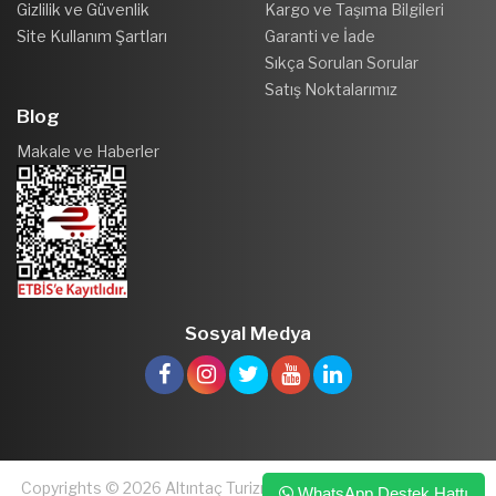
Gizlilik ve Güvenlik
Kargo ve Taşıma Bilgileri
Site Kullanım Şartları
Garanti ve İade
Sıkça Sorulan Sorular
Satış Noktalarımız
Blog
Makale ve Haberler
Sosyal Medya
Copyrights © 2026 Altıntaç Turizm ve Kuyumculuk San. ve Tic.
WhatsApp Destek Hattı