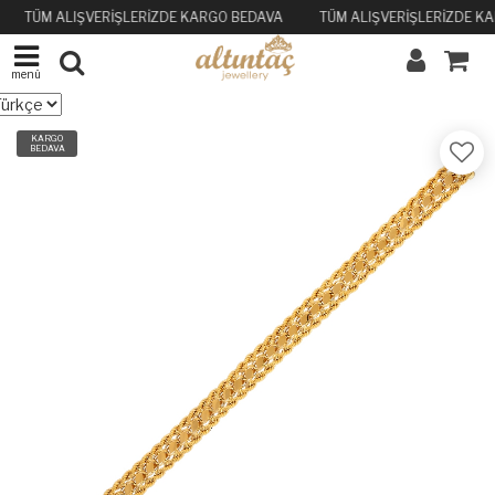
TÜM ALIŞVERİŞLERİZDE KARGO BEDAVA
TÜM ALIŞVERİŞLERİZDE K
menü
KARGO
BEDAVA