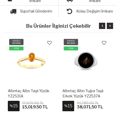
İmkanı
İmkanı
Sigortalı Gönderim
Kolay Değişim İmkanı
Bu Ürünler İlginizi Çekebilir
KARGO
KARGO
BEDAVA
BEDAVA
YENİ
YENİ
Altıntaç Altın Taşlı Yüzük
Altıntaç Altın Tuğra Taşlı
YZ2531A
Erkek Yüzük YZ2537A
17,670.00 TL
44,790.00 TL
15
15
%
%
15,019.50 TL
38,071.50 TL