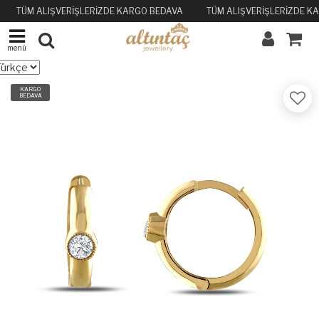
TÜM ALIŞVERİŞLERİZDE KARGO BEDAVA
TÜM ALIŞVERİŞLERİZDE K
menü
KARGO
BEDAVA