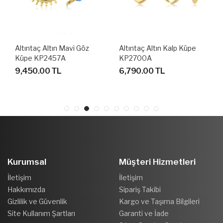
Altıntaç Altın Mavi Göz
Altıntaç Altın Kalp Küpe
Küpe KP2457A
KP2700A
9,450.00 TL
6,790.00 TL
Kurumsal
Müşteri Hizmetleri
İletişim
İletişim
Hakkımızda
Sipariş Takibi
Gizlilik ve Güvenlik
Kargo ve Taşıma Bilgileri
Site Kullanım Şartları
Garanti ve İade