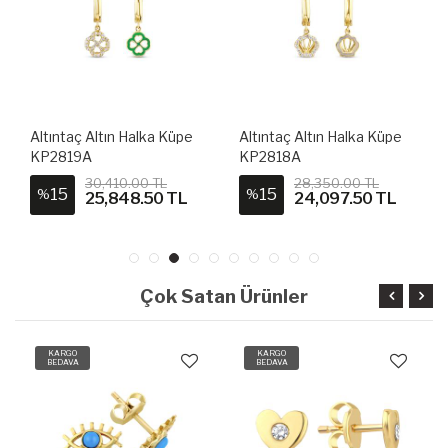
Altıntaç Altın Halka Küpe
Altıntaç Altın Halka Küpe
KP2819A
KP2818A
30,410.00 TL
28,350.00 TL
15
15
%
%
25,848.50 TL
24,097.50 TL
Çok Satan Ürünler
KARGO
KARGO
BEDAVA
BEDAVA