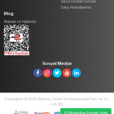
Sıkça Sorulan Sorular
Satış Noktalarımız
Blog
Makale ve Haberler
Sosyal Medya
Copyrights © 2026 Altıntaç Turizm ve Kuyumculuk San. ve Tic.
Ltd. Şti.
WhatsApp Destek Hattı