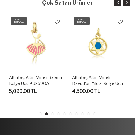
Çok Satan Ürünler
KARGO
KARGO
BEDAVA
BEDAVA
Altıntaç Altın Mineli Balerin
Altıntaç Altın Mineli
Kolye Ucu KU2590A
Davud'un Yıldızı Kolye Ucu
KU2570A
5,090.00 TL
4,500.00 TL