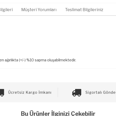
lgileri
Müşteri Yorumları
Teslimat Bilgileriniz
len ağırlıkta (+/-) %10 sapma oluşabilmektedir.
Ücretsiz Kargo İmkanı
Sigortalı Gönde
Bu Ürünler İlginizi Çekebilir