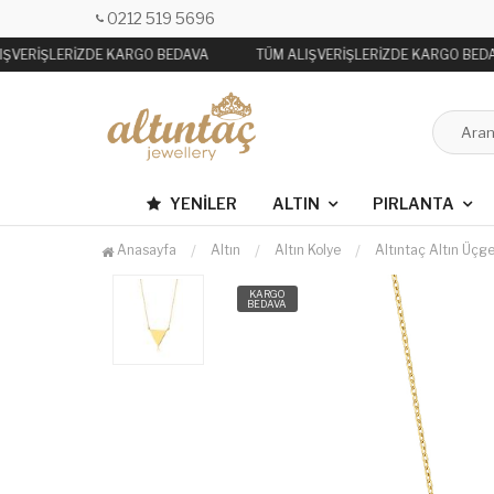
0212 519 5696
ŞVERİŞLERİZDE KARGO BEDAVA
TÜM ALIŞVERİŞLERİZDE KARGO BEDA
YENILER
ALTIN
PIRLANTA
Anasayfa
Altın
Altın Kolye
Altıntaç Altın Üç
KARGO
BEDAVA