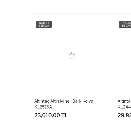
KARGO
KARG
BEDAVA
BEDAV
 Kolye
Altıntaç Altın Mineli Nazar Gözlü Kolye
Altınta
KL2446C
KL24
29,820.00 TL
24,6