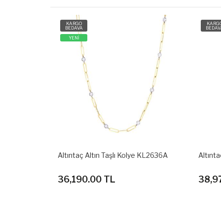
KARGO
KARG
BEDAVA
BEDAV
e KL2636A
Altıntaç Altın Kolye KL2613A
Altınt
38,970.00 TL
15,5