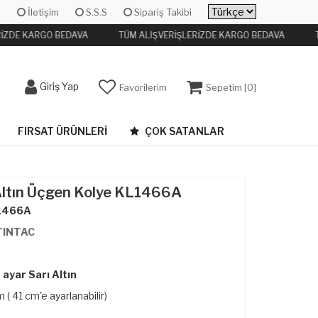
İletişim
S.S.S
Sipariş Takibi
İZDE KARGO BEDAVA
TÜM ALIŞVERİŞLERİZDE KARGO BEDAVA
T
Giriş Yap
Favorilerim
Sepetim [
0
]
FIRSAT ÜRÜNLERI
ÇOK SATANLAR
Altın Üçgen Kolye KL1466A
1466A
TINTAC
ayar Sarı Altın
( 41 cm'e ayarlanabilir)