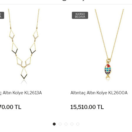
O
KARGO
A
BEDAVA
aç Altın Kolye KL2600A
Altıntaç Altın Kolye KL2582A
10.00 TL
175,360.00 TL