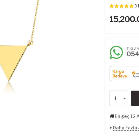
0
15,200.
TIKLA 
05
En geç 12 
+
Daha Fazla 