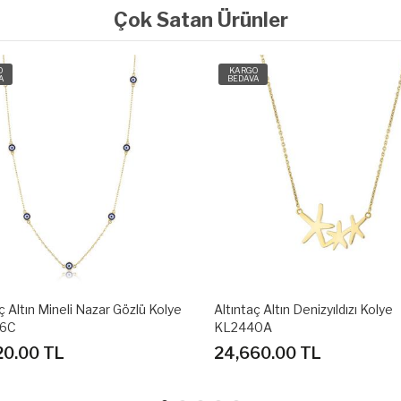
Çok Satan Ürünler
O
KARGO
A
BEDAVA
ç Altın Denizyıldızı Kolye
Altıntaç Altın Mineli Nazar Gözü
40A
KL2568A
60.00 TL
57,980.00 TL