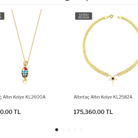
O
KARGO
A
BEDAVA
aç Altın Kolye KL2600A
Altıntaç Altın Kolye KL2582A
10.00 TL
175,360.00 TL