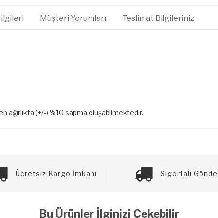
lgileri
Müşteri Yorumları
Teslimat Bilgileriniz
len ağırlıkta (+/-) %10 sapma oluşabilmektedir.
Ücretsiz Kargo İmkanı
Sigortalı Gönde
Bu Ürünler İlginizi Çekebilir