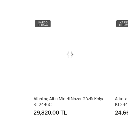
KARGO
KARG
BEDAVA
BEDAV
 Kolye
Altıntaç Altın Mineli Nazar Gözlü Kolye
Altınta
KL2446C
KL24
29,820.00 TL
24,6