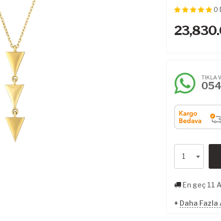
0
23,830
TIKLA 
05
En geç 11 
+
Daha Fazla 