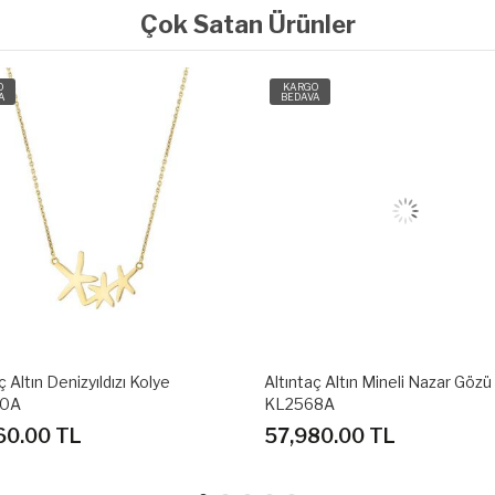
Çok Satan Ürünler
O
KARGO
A
BEDAVA
ç Altın Denizyıldızı Kolye
Altıntaç Altın Mineli Nazar Gözü
40A
KL2568A
60.00 TL
57,980.00 TL