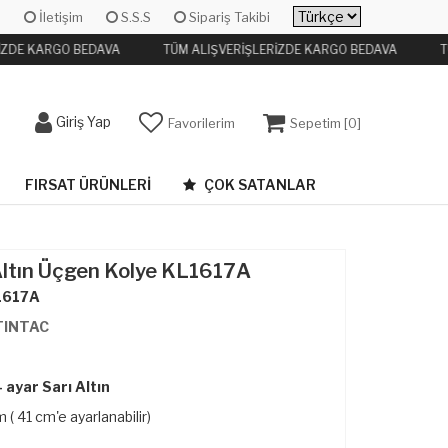
İletişim
S.S.S
Sipariş Takibi
İZDE KARGO BEDAVA
TÜM ALIŞVERİŞLERİZDE KARGO BEDAVA
T
Giriş Yap
Favorilerim
Sepetim [
0
]
FIRSAT ÜRÜNLERI
ÇOK SATANLAR
Altın Üçgen Kolye KL1617A
1617A
TINTAC
ayar Sarı Altın
( 41 cm'e ayarlanabilir)