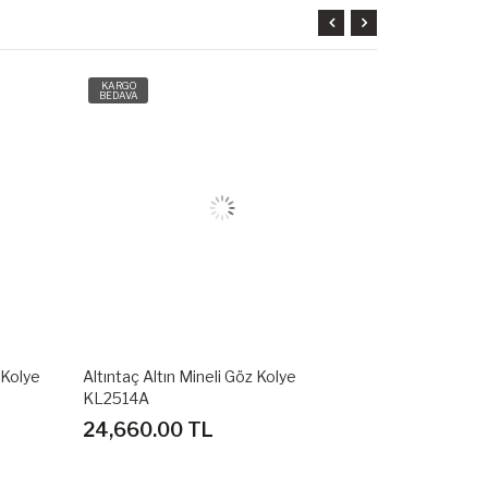
KARGO
KARGO
BEDAVA
BEDAVA
 Kolye
Altıntaç Altın Mineli Göz Kolye
Altıntaç Altın
KL2514A
KL2515A
24,660.00 TL
47,320.0