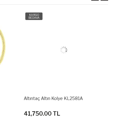
KARGO
KARGO
BEDAVA
BEDAVA
Altıntaç Altın Kolye KL2581A
Altıntaç Alt
41,750.00 TL
35,390.0