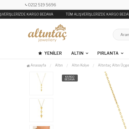
0212 519 5696
ŞVERİŞLERİZDE KARGO BEDAVA
TÜM ALIŞVERİŞLERİZDE KARGO BEDA
YENILER
ALTIN
PIRLANTA
Anasayfa
Altın
Altın Kolye
Altıntaç Altın Üçg
KARGO
BEDAVA