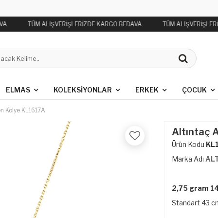
VA
TÜM ALIŞVERİŞLERİZDE KARGO BEDAVA
TÜM ALIŞVERİŞLER
ELMAS
KOLEKSIYONLAR
ERKEK
ÇOCUK
en Kolye KL1617A
Altıntaç 
Ürün Kodu
KL
Marka Adı
AL
2,75 gram 14 
Standart 43 cm 