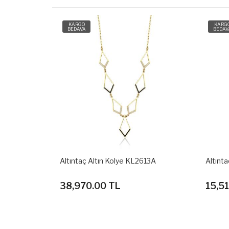
KARGO
KARG
BEDAVA
BEDAV
e KL2636A
Altıntaç Altın Kolye KL2613A
Altınt
38,970.00 TL
15,5