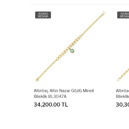
KARGO
KARG
BEDAVA
BEDAV
 Mineli
Altıntaç Altın Kutup Yıldızlı Mineli
Altınta
Bileklik BL3046A
Bilekl
30,300.00 TL
34,2