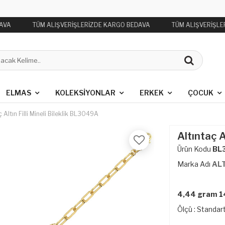
AVA
TÜM ALIŞVERİŞLERİZDE KARGO BEDAVA
TÜM ALIŞVERİŞLE
ELMAS
KOLEKSIYONLAR
ERKEK
ÇOCUK
ç Altın Filli Mineli Bileklik BL3049A
Altıntaç A
Ürün Kodu
BL
Marka Adı
AL
4,44 gram 14
Ölçü : Standart