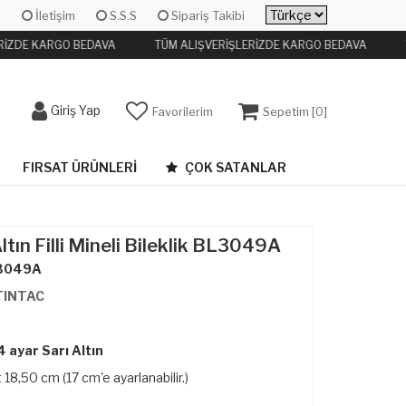
İletişim
S.S.S
Sipariş Takibi
RİZDE KARGO BEDAVA
TÜM ALIŞVERİŞLERİZDE KARGO BEDAVA
Giriş Yap
Favorilerim
Sepetim [
0
]
FIRSAT ÜRÜNLERI
ÇOK SATANLAR
ltın Filli Mineli Bileklik BL3049A
3049A
TINTAC
 ayar Sarı Altın
 18,50 cm (17 cm'e ayarlanabilir.)