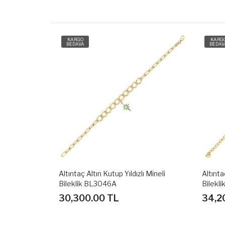
KARGO
KARG
BEDAVA
BEDAV
ı Mineli
Altıntaç Altın Nazar Gözlü Mineli
Altınta
Bileklik BL3047A
Bilekl
34,200.00 TL
30,3