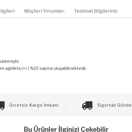
lgileri
Müşteri Yorumları
Teslimat Bilgileriniz
gulanmıştır.
len ağırlıkta (+/-) %10 sapma oluşabilmektedir.
Ücretsiz Kargo İmkanı
Sigortalı Gönde
Bu Ürünler İlginizi Çekebilir