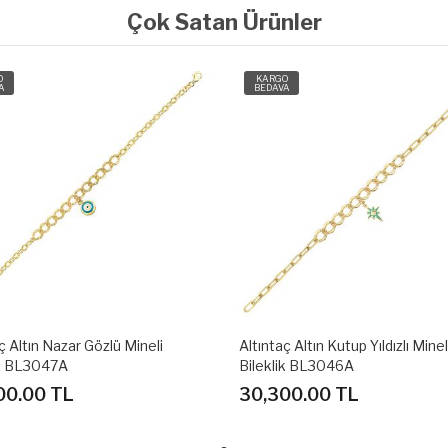
Çok Satan Ürünler
O
KARGO
A
BEDAVA
ç Altın Kutup Yıldızlı Mineli
Altıntaç Altın Nazar Gözlü Mineli
ik BL3046A
Bileklik BL3047A
00.00 TL
34,200.00 TL