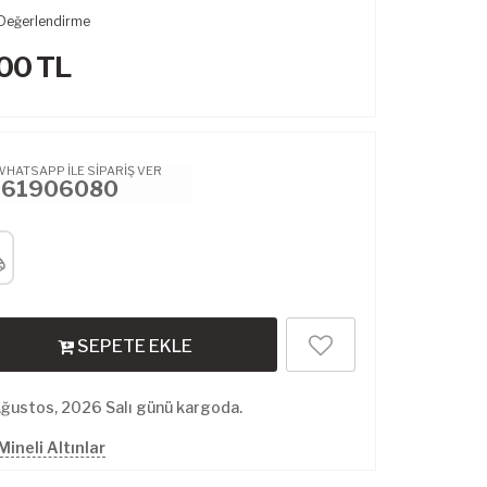
Değerlendirme
.00
TL
WHATSAPP İLE SİPARİŞ VER
461906080
SEPETE EKLE
Ağustos, 2026 Salı günü kargoda.
ineli Altınlar