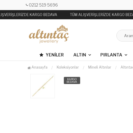
0212 519 5696
IŞVERİŞLERİZDE KARGO BEDAVA
TÜM ALIŞVERİŞLERİZDE KARGO BED
YENILER
ALTIN
PIRLANTA
Anasayfa
Koleksiyonlar
Mineli Altınlar
Altınta
KARGO
BEDAVA