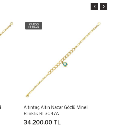
KARGO
KARGO
BEDAVA
BEDAVA
Altıntaç Altın Kutup Yıldızlı Mineli
Altıntaç Altı
Bileklik BL3046A
Bileklik BL3
30,300.00 TL
34,200.0