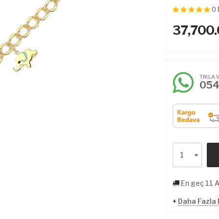
0
37,700
TIKLA 
05
En geç 11 
+
Daha Fazla M