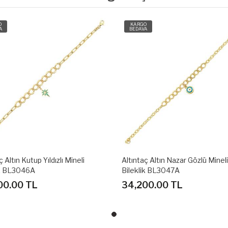
O
KARGO
A
BEDAVA
ç Altın Nazar Gözlü Mineli
Altıntaç Altın Kutup Yıldızlı Minel
ik BL3047A
Bileklik BL3046A
00.00 TL
30,300.00 TL