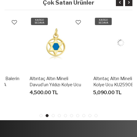
Çok Satan Ürünler
KARGO
KARGO
BEDAVA
BEDAVA
Altıntaç Altın Mineli
Altıntaç Altın Mineli Balerin
Davud'un Yıldızı Kolye Ucu
Kolye Ucu KU2590B
KU2570A
4,500.00 TL
5,090.00 TL