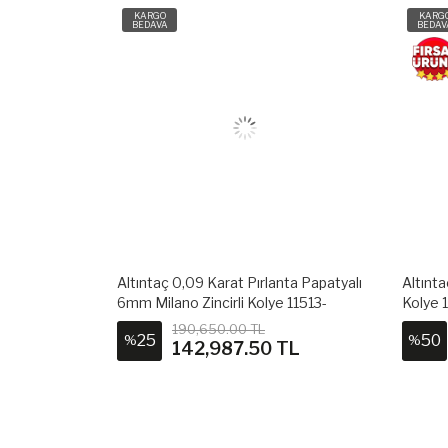
KARGO
KARG
BEDAVA
BEDAV
talı 3 Damla
Altıntaç 0,09 Karat Pırlanta Papatyalı
Altınta
Zincirli Kolye
6mm Milano Zincirli Kolye 11513-
Kolye
PKL0722
190,650.00 TL
25
50
%
%
TL
142,987.50 TL