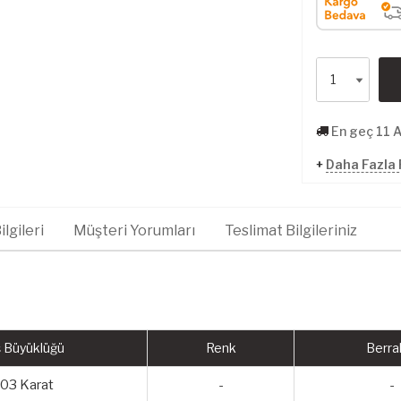
En geç 11 
+
Daha Fazla 
lgileri
Müşteri Yorumları
Teslimat Bilgileriniz
 Büyüklüğü
Renk
Berrak
,03 Karat
-
-