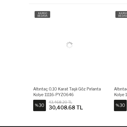
KARGO
KARG
BEDAVA
BEDAV
ta-Safir Kolye
Altıntaç 0,10 Karat Taşlı Göz Pırlanta
Altınta
Kolye 11116-PYZ0646
Kolye
43,468.20 TL
30
30
%
%
L
30,408.68 TL