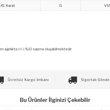
,41 Karat
G
VS
len ağırlıkta (+/-) %10 sapma oluşabilmektedir.
Ücretsiz Kargo İmkanı
Sigortalı Gönde
Bu Ürünler İlginizi Çekebilir