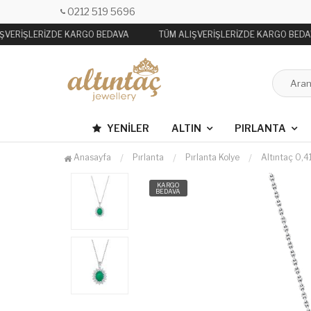
0212 519 5696
ŞVERİŞLERİZDE KARGO BEDAVA
TÜM ALIŞVERİŞLERİZDE KARGO BEDA
YENILER
ALTIN
PIRLANTA
Anasayfa
Pırlanta
Pırlanta Kolye
Altıntaç 0,4
KARGO
BEDAVA