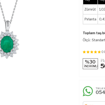
Zümrüt
1,0
Pırlanta
0,4
Toplam taş b
Ölçü : Standart
0
71
%30
5
İNDİRİMLİ
TIKLA 
05