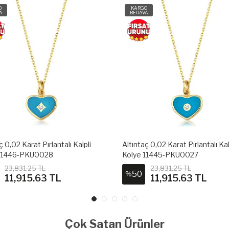
O
KARGO
A
BEDAVA
ç 0,02 Karat Pırlantalı Kalpli
Altıntaç 0,02 Karat Pırlantalı Kal
 11446-PKU0028
Kolye 11445-PKU0027
23,831.25 TL
23,831.25 TL
50
%
11,915.63 TL
11,915.63 TL
Çok Satan Ürünler