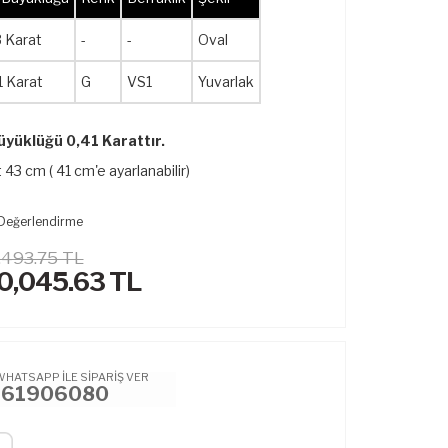
3 Karat
-
-
Oval
1 Karat
G
VS1
Yuvarlak
üyüklüğü 0,41 Karattır.
 43 cm ( 41 cm'e ayarlanabilir)
Değerlendirme
,493.75 TL
0,045.63
TL
WHATSAPP İLE SİPARİŞ VER
461906080