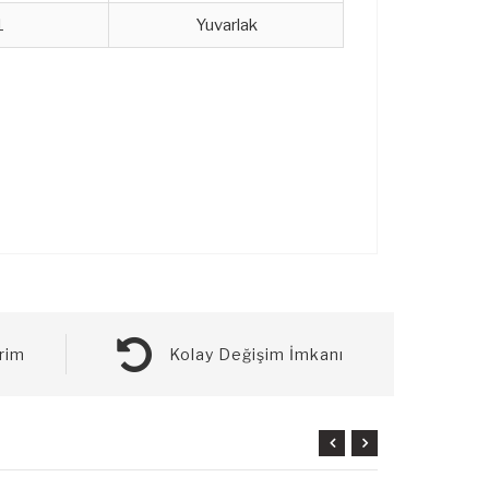
1
Yuvarlak
rim
Kolay Değişim İmkanı