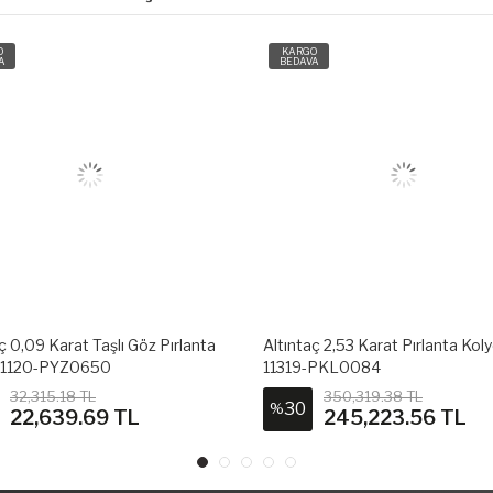
O
KARGO
A
BEDAVA
ç 0,09 Karat Taşlı Göz Pırlanta
Altıntaç 2,53 Karat Pırlanta Kol
 11120-PYZ0650
11319-PKL0084
32,315.18 TL
350,319.38 TL
30
%
22,639.69 TL
245,223.56 TL