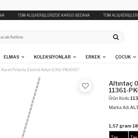
VA
TÜM ALIŞVERİŞLERİZDE KARGO BEDAVA
TÜM ALIŞVERİŞLER
ELMAS
KOLEKSIYONLAR
ERKEK
ÇOCUK
1 Karat Pırlanta Zümrüt Kolye 11361-PKU0017
Altıntaç 
11361-P
Ürün Kodu
11
Marka Adı
AL
1,57 gram 18
Taş
Taş