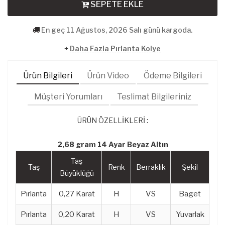
SEPETE EKLE
En geç 11 Ağustos, 2026 Salı günü kargoda.
+
Daha Fazla Pırlanta Kolye
Ürün Bilgileri
Ürün Video
Ödeme Bilgileri
Müşteri Yorumları
Teslimat Bilgileriniz
ÜRÜN ÖZELLİKLERİ :
2,68 gram 14 Ayar Beyaz Altın
Taş
Taş
Renk
Berraklık
Şekil
Büyüklüğü
Pırlanta
0,27 Karat
H
VS
Baget
Pırlanta
0,20 Karat
H
VS
Yuvarlak