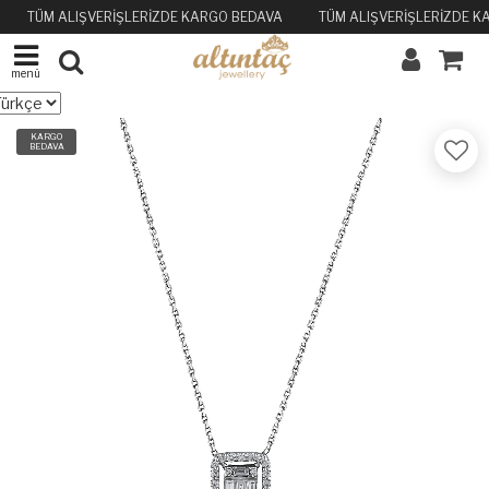
TÜM ALIŞVERİŞLERİZDE KARGO BEDAVA
TÜM ALIŞVERİŞLERİZDE K
menü
KARGO
BEDAVA