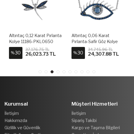
Altıntaç 0,12 Karat Pırlanta
Altıntaç 0,06 Karat
Kolye 11186-PKL0650
Pırlanta-Safir Göz Kolye
11084-PKL0614
37,176.75 TL
34,745.96 TL
30
30
%
%
26,023.73 TL
24,307.88 TL
Kurumsal
Müşteri Hizmetleri
İletişim
İletişim
Hakkımızda
Sipariş Takibi
Gizlilik ve Güvenlik
Kargo ve Taşıma Bilgileri