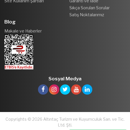
Site Kullanım Şartları
Garanti ve İade
Sıkça Sorulan Sorular
Satış Noktalarımız
Blog
Makale ve Haberler
Sosyal Medya
Copyrights © 2026 Altıntaç Turizm ve Kuyumculuk San. ve Tic.
Ltd. Şti.