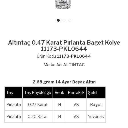
Altıntaç 0,47 Karat Pırlanta Baget Kolye
11173-PKL0644
Ürün Kodu
11173-PKL0644
Marka Adı
ALTINTAC
2,68 gram 14 Ayar Beyaz Altın
Taş
Taş Büyüklüğü
Renk
Berraklık
Şekil
Pırlanta
0,27 Karat
H
VS
Baget
Pırlanta
0,20 Karat
H
VS
Yuvarlak