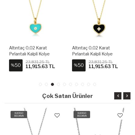
Altıntaç 0,02 Karat
Altıntaç 0,02 Karat
Pırlantalı Kalpli Kolye
Pırlantalı Kalpli Kolye
11443-PKU0025
11442-PKU0024
23,831.25 TL
23,831.25 TL
50
50
%
%
11,915.63 TL
11,915.63 TL
Çok Satan Ürünler
KARGO
KARGO
BEDAVA
BEDAVA