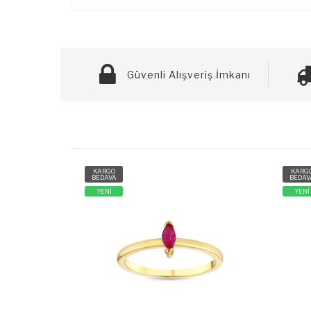
Güvenli Alışveriş İmkanı
KARGO
KARG
BEDAVA
BEDAV
YENİ
YENİ