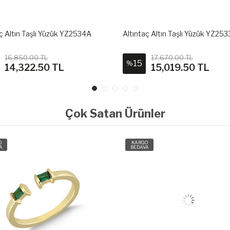
aç Altın Taşlı Yüzük YZ2534A
Altıntaç Altın Taşlı Yüzük YZ25
16,850.00 TL
17,670.00 TL
15
%
14,322.50 TL
15,019.50 TL
Çok Satan Ürünler
O
KARGO
A
BEDAVA