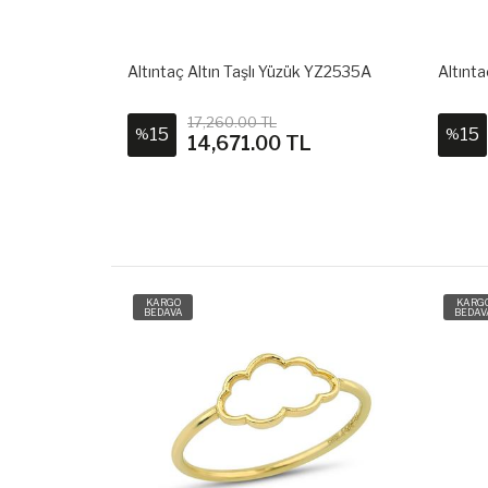
k YZ2536A
Altıntaç Altın Taşlı Yüzük YZ2535A
Altınt
17,260.00 TL
15
15
%
%
L
14,671.00 TL
KARGO
KARG
BEDAVA
BEDAV