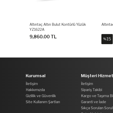
eli Yüzük
Altıntaç Altın Bulut Kontürlü Yüzük
Altınt
YZ1622A
9,860.00 TL
15
%
Kurumsal
Müşteri Hizmet
İletişim
İletişim
Hakkımızda
Sipariş Takibi
Gizlilik ve Güvenlik
Kargo ve Taşıma Bil
Site Kullanım Şartları
Garanti ve İade
Sıkça Sorulan Sorul