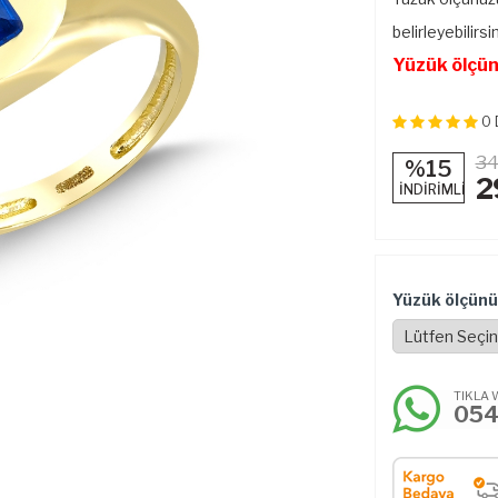
belirleyebilirsin
Yüzük ölçünü
0
34
%15
2
İNDİRİMLİ
Yüzük ölçünü
TIKLA 
05