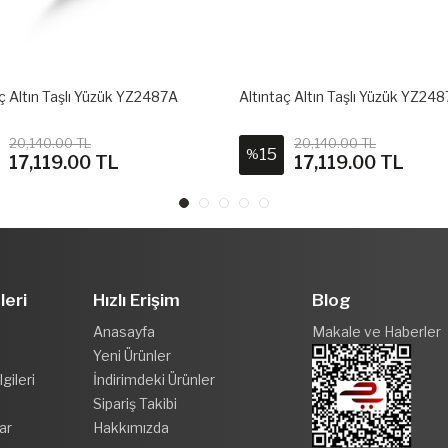
aç Altın Taşlı Yüzük YZ2487A
Altıntaç Altın Taşlı Yüzük YZ24
20,140.00 TL
20,140.00 TL
15
%
17,119.00 TL
17,119.00 TL
leri
Hızlı Erişim
Blog
Anasayfa
Makale ve Haberler
Yeni Ürünler
gileri
İndirimdeki Ürünler
Sipariş Takibi
ar
Hakkımızda