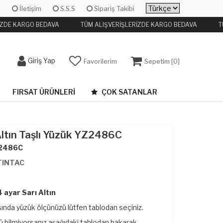
İletişim
S.S.S
Sipariş Takibi
İZDE KARGO BEDAVA
TÜM ALIŞVERİŞLERİZDE KARGO BEDAVA
TÜ
Giriş Yap
Favorilerim
Sepetim [
0
]
FIRSAT ÜRÜNLERI
ÇOK SATANLAR
Altın Taşlı Yüzük YZ2486C
2486C
TINTAC
 ayar Sarı Altın
ında yüzük ölçünüzü lütfen tablodan seçiniz.
 bilmiyorsanız aşağıdaki tablodan bakarak