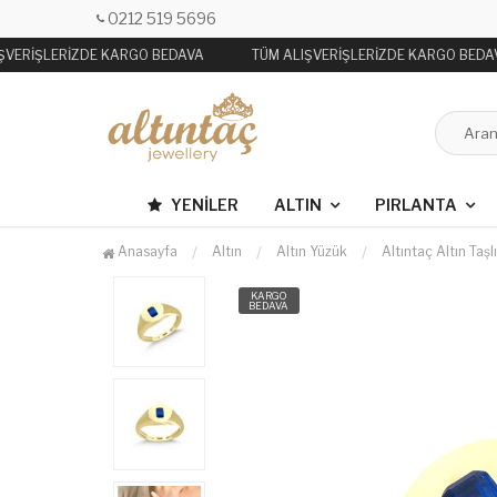
0212 519 5696
ŞVERİŞLERİZDE KARGO BEDAVA
TÜM ALIŞVERİŞLERİZDE KARGO BEDA
YENILER
ALTIN
PIRLANTA
Anasayfa
Altın
Altın Yüzük
Altıntaç Altın Ta
KARGO
BEDAVA