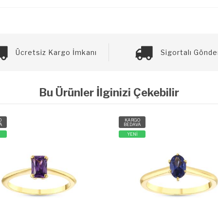
Ücretsiz Kargo İmkanı
Sigortalı Gönde
Bu Ürünler İlginizi Çekebilir
O
KARGO
A
BEDAVA
YENİ