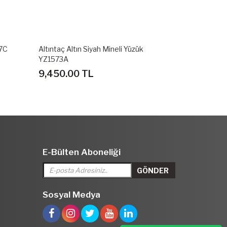
87C
Altıntaç Altın Siyah Mineli Yüzük
Altıntaç Altı
YZ1573A
YZ1573C
9,450.00 TL
9,450.00
E-Bülten Aboneliği
Sosyal Medya