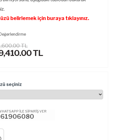
iz.
zü belirlemek için buraya tıklayınız.
Değerlendirme
,600.00 TL
9,410.00
TL
zü seçiniz
WHATSAPP İLE SİPARİŞ VER
461906080