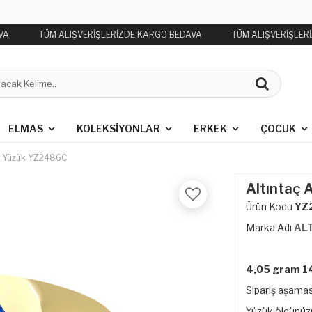
VA
TÜM ALIŞVERİŞLERİZDE KARGO BEDAVA
TÜM ALIŞVERİŞLER
ELMAS
KOLEKSIYONLAR
ERKEK
ÇOCUK
şlı Yüzük YZ2486C
Altıntaç 
Ürün Kodu
YZ
Marka Adı
AL
4,05 gram 14
Sipariş aşamas
Yüzük ölçünüzü