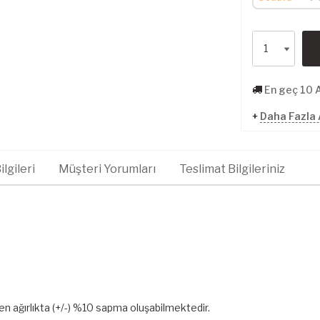
En geç 10 
+
Daha Fazla 
lgileri
Müşteri Yorumları
Teslimat Bilgileriniz
len ağırlıkta (+/-) %10 sapma oluşabilmektedir.