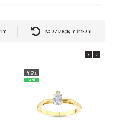
rim
Kolay Değişim İmkanı
KARGO
KARGO
BEDAVA
BEDAVA
YENİ
YENİ