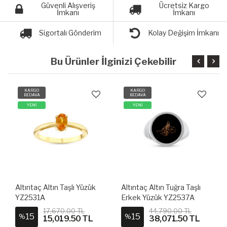
Güvenli Alışveriş
Ücretsiz Kargo
İmkanı
İmkanı
Sigortalı Gönderim
Kolay Değişim İmkanı
Bu Ürünler İlginizi Çekebilir
KARGO
KARGO
BEDAVA
BEDAVA
YENİ
YENİ
ltın Taşlı Yüzük
Altıntaç Altın Tuğra Taşlı
Altıntaç Altın
Erkek Yüzük YZ2537A
Erkek Yüzük 
7,670.00 TL
44,790.00 TL
43,97
15
15
%
%
15,019.50 TL
38,071.50 TL
37,3