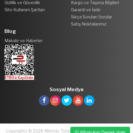
Gizlilik ve Güvenlik
Kargo ve Taşıma Bilgileri
Site Kullanım Şartları
Garanti ve İade
Sıkça Sorulan Sorular
Satış Noktalarımız
Blog
Makale ve Haberler
Sosyal Medya
Copyrights © 2026 Altıntaç Turizm ve Kuyumculuk San. ve Tic.
WhatsApp Destek Hattı